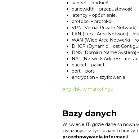
subnet – podsieć,
bandwidth – przepustowość,
latency – opóźnienie,
protocol – protokół,
VPN (Virtual Private Network) –
LAN (Local Area Network) – lo
WAN (Wide Area Network) – ro
DHCP (Dynamic Host Configura
DNS (Domain Name System) –
NAT (Network Address Translati
packet – pakiet,
port – port,
encryption – szyfrowanie.
Angielski w marketingu
Bazy danych
W świecie IT, gdzie dane są nową 
związanych z tym działem branży t
przechowywania informacji
.