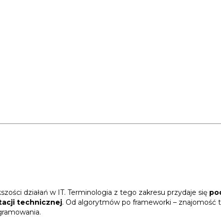
ości działań w IT. Terminologia z tego zakresu przydaje się
po
cji technicznej
. Od algorytmów po frameworki – znajomość t
gramowania.