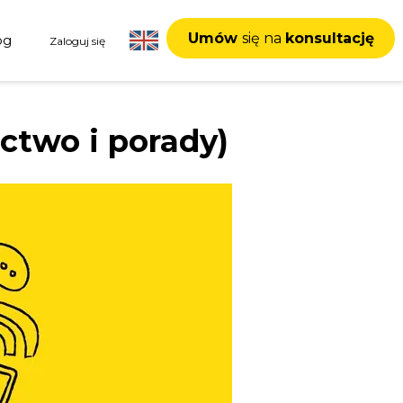
Umów
się na
konsultację
og
Zaloguj się
ictwo i porady)