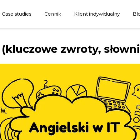
Case studies
Cennik
Klient indywidualny
Bl
Stora Enso
RITS
 (kluczowe zwroty, słown
Energotherm Group