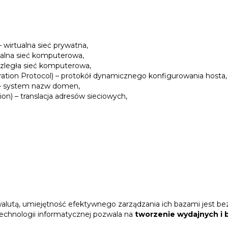
 wirtualna sieć prywatna,
kalna sieć komputerowa,
zległa sieć komputerowa,
tion Protocol) – protokół dynamicznego konfigurowania hosta,
 system nazw domen,
on) – translacja adresów sieciowych,
walutą, umiejętność efektywnego zarządzania ich bazami jest b
echnologii informatycznej pozwala na
tworzenie wydajnych i