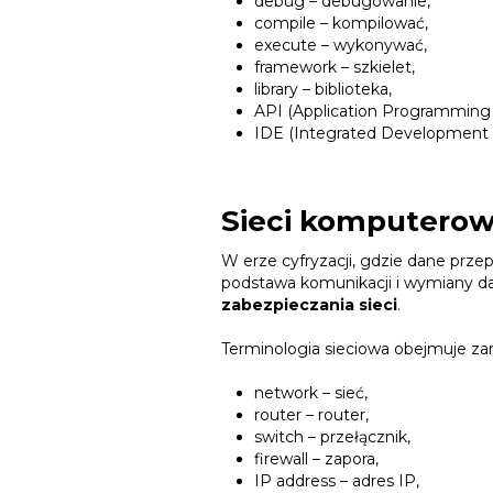
debug – debugowanie,
compile – kompilować,
execute – wykonywać,
framework – szkielet,
library – biblioteka,
API (Application Programming I
IDE (Integrated Development 
Sieci komputero
W erze cyfryzacji, gdzie dane prz
podstawa komunikacji i wymiany dan
zabezpieczania sieci
.
Terminologia sieciowa obejmuje zar
network – sieć,
router – router,
switch – przełącznik,
firewall – zapora,
IP address – adres IP,