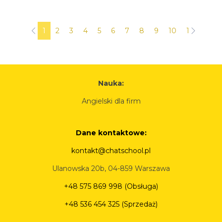
1
2
3
4
5
6
7
8
9
10
11
12
Nauka:
Angielski dla firm
Dane kontaktowe:
kontakt@chatschool.pl
Ulanowska 20b, 04-859 Warszawa
+48 575 869 998 (Obsługa)
+48 536 454 325 (Sprzedaż)