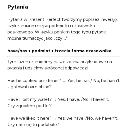
Pytania
Pytania w Present Perfect tworzymy poprzez inwersję,
czyli zamianę miejsc podmiotu i czasownika
posiłkowego. W języku polskim tego typu pytania
można tłumaczyć jako „czy …”.
have/has + podmiot + trzecia forma czasownika
Tym razem zamieńmy nasze zdania przykładowe na
pytania i udzielmy skróconej odpowiedzi:
Has he cooked our dinner? → Yes, he has./ No, he hasn’t.
Ugotował nam obiad?
Have I lost my wallet? → Yes, I have. /No, I haven’t.
Czy zgubiłem portfel?
Have we liked it here? → Yes, we have. /No, we haven’t.
Czy nam się tu podobało?