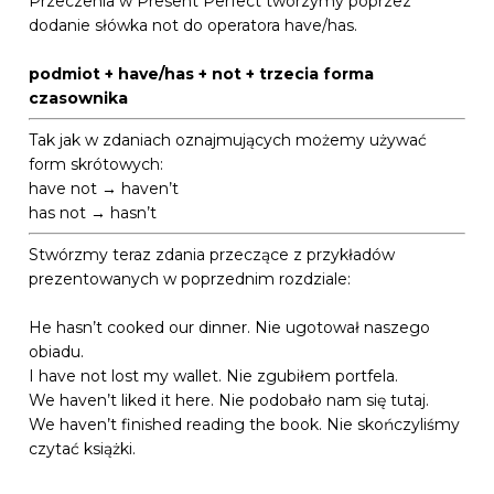
Przeczenia w Present Perfect tworzymy poprzez
dodanie słówka not do operatora have/has.
podmiot + have/has + not + trzecia forma
czasownika
Tak jak w zdaniach oznajmujących możemy używać
form skrótowych:
have not → haven’t
has not → hasn’t
Stwórzmy teraz zdania przeczące z przykładów
prezentowanych w poprzednim rozdziale:
He hasn’t cooked our dinner. Nie ugotował naszego
obiadu.
I have not lost my wallet. Nie zgubiłem portfela.
We haven’t liked it here. Nie podobało nam się tutaj.
We haven’t finished reading the book. Nie skończyliśmy
czytać książki.