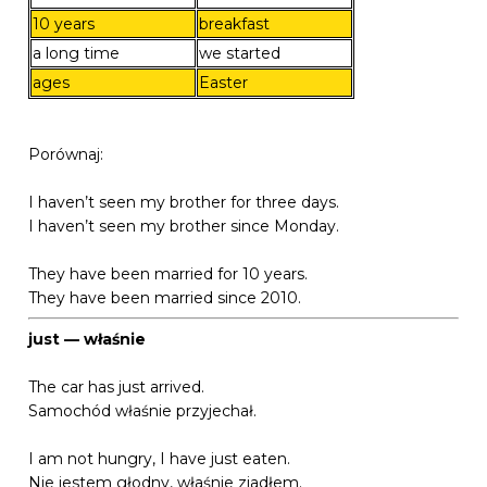
10 years
breakfast
a long time
we started
ages
Easter
Porównaj:
I haven’t seen my brother for three days.
I haven’t seen my brother since Monday.
They have been married for 10 years.
They have been married since 2010.
just — właśnie
The car has just arrived.
Samochód właśnie przyjechał.
I am not hungry, I have just eaten.
Nie jestem głodny, właśnie zjadłem.