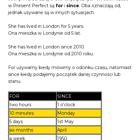
w Present Perfect są
for
i
since
. Oba oznaczają od,
jednak używane są w innych sytuacjach.
She has lived in London for 5 years.
Ona mieszka w Londynie od 5 lat.
She has lived in London since 2010.
Ona mieszka w Londynie od 2010 roku.
For używamy kiedy mówimy o odcinku czasu, natomiast
since kiedy podajemy początek danej czynności lub
stanu.
FOR
SINCE
two hours
1 o'clock
10 minutes
Monday
5 days
1st May
six months
April
a week
1950