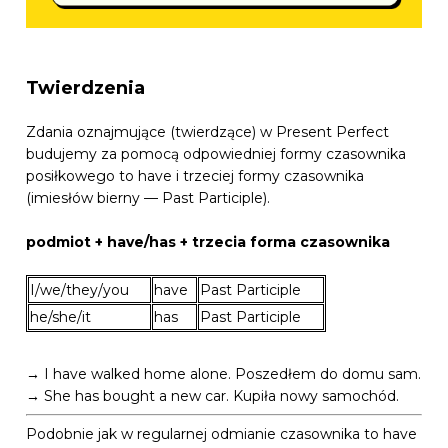
Twierdzenia
Zdania oznajmujące (twierdzące) w Present Perfect
budujemy za pomocą odpowiedniej formy czasownika
posiłkowego to have i trzeciej formy czasownika
(imiesłów bierny — Past Participle).
podmiot + have/has + trzecia forma czasownika
I/we/they/you
have
Past Participle
he/she/it
has
Past Participle
→ I have walked home alone. Poszedłem do domu sam.
→ She has bought a new car. Kupiła nowy samochód.
Podobnie jak w regularnej odmianie czasownika to have