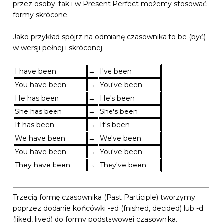
przez osoby, tak i w Present Perfect możemy stosować
formy skrócone.
Jako przykład spójrz na odmianę czasownika to be (być)
w wersji pełnej i skróconej.
I have been
→
I've been
You have been
→
You've been
He has been
→
He's been
She has been
→
She's been
It has been
→
It's been
We have been
→
We've been
You have been
→
You've been
They have been
→
They've been
Trzecią formę czasownika (Past Participle) tworzymy
poprzez dodanie końcówki -ed (fnished, decided) lub -d
(liked, lived) do formy podstawowej czasownika.