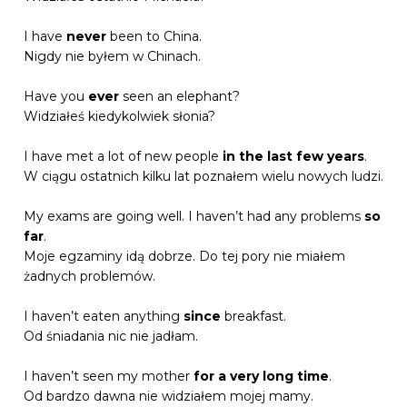
I have
never
been to China.
Nigdy nie byłem w Chinach.
Have you
ever
seen an elephant?
Widziałeś kiedykolwiek słonia?
I have met a lot of new people
in the last few years
.
W ciągu ostatnich kilku lat poznałem wielu nowych ludzi.
My exams are going well. I haven’t had any problems
so
far
.
Moje egzaminy idą dobrze. Do tej pory nie miałem
żadnych problemów.
I haven’t eaten anything
since
breakfast.
Od śniadania nic nie jadłam.
I haven’t seen my mother
for a very long time
.
Od bardzo dawna nie widziałem mojej mamy.