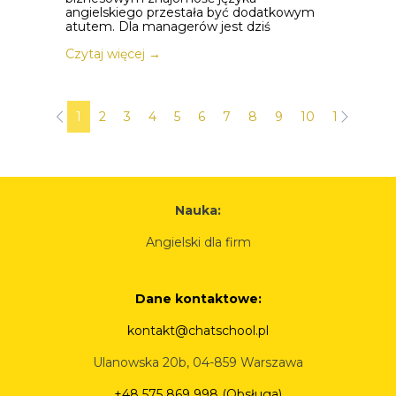
angielskiego przestała być dodatkowym
atutem. Dla managerów jest dziś
Czytaj więcej →
1
2
3
4
5
6
7
8
9
10
11
12
Nauka:
Angielski dla firm
Dane kontaktowe:
kontakt@chatschool.pl
Ulanowska 20b, 04-859 Warszawa
+48 575 869 998 (Obsługa)