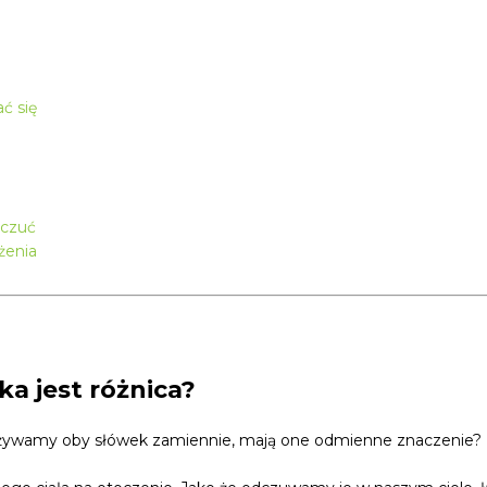
ć się
uczuć
żenia
ka jest różnica?
używamy oby słówek zamiennie, mają one odmienne znaczenie?