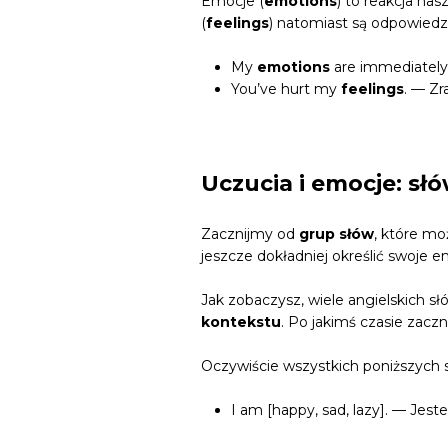
Emocje (
emotions
) to reakcja nas
(
feelings
) natomiast są odpowiedzi
My
emotions
are immediately
You’ve hurt my
feelings
. — Zr
Uczucia i emocje: sł
Zacznijmy od
grup słów
, które m
jeszcze dokładniej określić swoje e
Jak zobaczysz, wiele angielskich 
kontekstu
. Po jakimś czasie zac
Oczywiście wszystkich poniższych 
I am [happy, sad, lazy]. — Jest