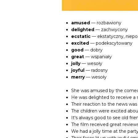
amused
— rozbawiony
delighted
— zachwycony
ecstatic
— ekstatyczny, nieposi
excited
— podekscytowany
good
— dobry
great
— wspaniały
jolly
— wesoły
joyful
— radosny
merry
— wesoły
She was amused by the comed
He was delighted to receive a 
Their reaction to the news was
The children were excited ab
It's always good to see old fri
The film received great review
We had a jolly time at the part