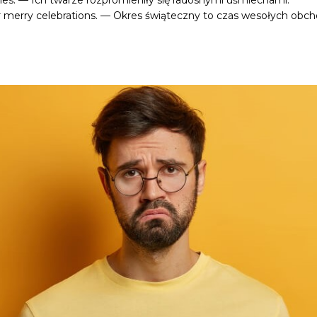
smiles. — Ich twarze rozpromieniły się radosnymi uśmiechami.
or merry celebrations. — Okres świąteczny to czas wesołych obc