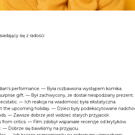
adający się z radości
ian's performance. — Była rozbawiona występem komika.
surprise gift. — Był zachwycony, że dostał niespodziany prezent.
 ecstatic. — Ich reakcja na wiadomość była ekstatyczna.
out the upcoming holiday. — Dzieci były podekscytowane nadch
ends. — Zawsze dobrze jest widzieć starych przyjaciół.
s from critics. — Film zdobył wspaniałe recenzje od krytyków.
y. — Dobrze się bawiliśmy na przyjęciu.