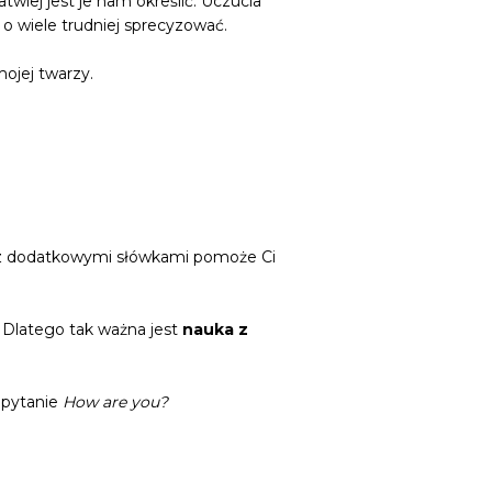
twiej jest je nam określić. Uczucia
 o wiele trudniej sprecyzować.
ojej twarzy.
a z dodatkowymi słówkami pomoże Ci
 Dlatego tak ważna jest
nauka z
 pytanie
How are you?