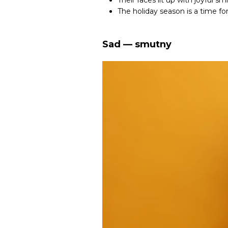
Their faces lit up with joyful 
The holiday season is a time f
Sad — smutny