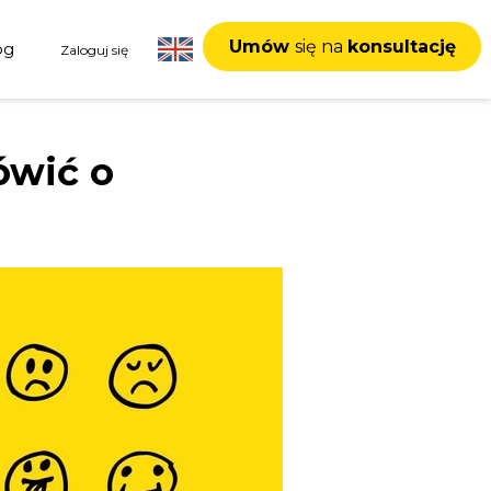
Umów
się na
konsultację
og
Zaloguj się
ówić o