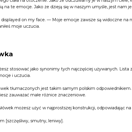
zego ciała na otoczenie. Jako że odczuwamy je w naszym ciele, ła
ą na te emocje. Jako że dzieją się w naszym umyśle, jest nam je
 displayed on my face. — Moje emocje zawsze są widoczne na m
aniłeś moje uczucia.
ówka
ożesz stosować jako synonimy tych najczęściej używanych. List
mocje i uczucia.
słówek tłumaczonych jest takim samym polskim odpowiednikiem.
zniesz zauważać małe różnice znaczeniowe.
słówek możesz użyć w najprostszej konstrukcji, odpowiadając na
em [szczęśliwy, smutny, leniwy].