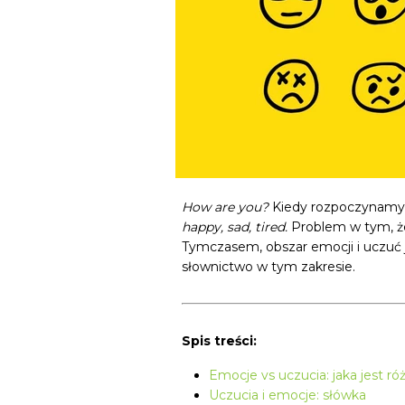
How are you?
Kiedy rozpoczynamy 
happy, sad, tired.
Problem w tym, że
Tymczasem, obszar emocji i uczuć 
słownictwo w tym zakresie.
Spis treści:
Emocje vs uczucia: jaka jest ró
Uczucia i emocje: słówka