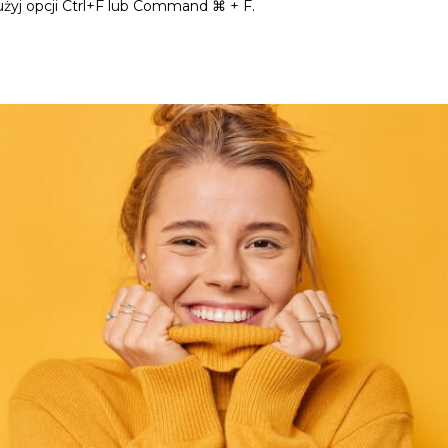
użyj opcji Ctrl+F lub Command ⌘ + F.