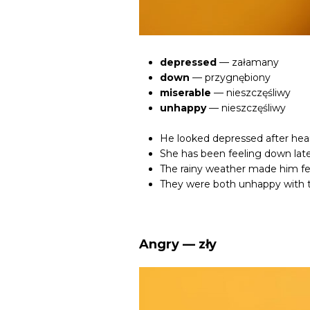
depressed
— załamany
down
— przygnębiony
miserable
— nieszczęśliwy
unhappy
— nieszczęśliwy
He looked depressed after hea
She has been feeling down late
The rainy weather made him fee
They were both unhappy with t
Angry — zły