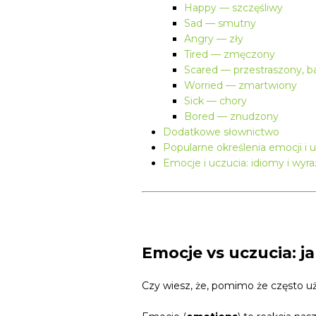
Happy — szczęśliwy
Sad — smutny
Angry — zły
Tired — zmęczony
Scared — przestraszony, ba
Worried — zmartwiony
Sick — chory
Bored — znudzony
Dodatkowe słownictwo
Popularne określenia emocji i 
Emocje i uczucia: idiomy i wyra
Emocje vs uczucia: ja
Czy wiesz, że, pomimo że często 