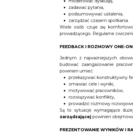
moderować dyskusję,
zadawać pytania,
podsumowywać ustalenia,
zarządzać czasem spotkania.
Wiele osób czuje się komfortowo
prowadzącego. Regularne ćwiczenie
FEEDBACK I ROZMOWY ONE-ON
Jednym z najważniejszych obowi
budować zaangażowanie pracown
powinien umieć:
przekazywać konstruktywny fe
omawiać cele i wyniki,
motywować pracowników,
rozwiązywać konflikty,
prowadzić rozmowy rozwojowe
Są to sytuacje wymagające duże
zarządzającej
powinien obejmowa
PREZENTOWANIE WYNIKÓW I R