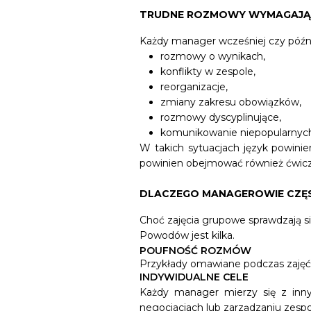
TRUDNE ROZMOWY WYMAGAJĄ J
Każdy manager wcześniej czy późni
rozmowy o wynikach,
konflikty w zespole,
reorganizacje,
zmiany zakresu obowiązków,
rozmowy dyscyplinujące,
komunikowanie niepopularnych
W takich sytuacjach język powini
powinien obejmować również ćwicz
DLACZEGO MANAGEROWIE CZĘST
Choć zajęcia grupowe sprawdzają si
Powodów jest kilka.
POUFNOŚĆ ROZMÓW
Przykłady omawiane podczas zajęć 
INDYWIDUALNE CELE
Każdy manager mierzy się z inny
negocjacjach lub zarządzaniu zesp