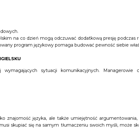
rodowych.
ielskim na co dzień mogą odczuwać dodatkową presję podczas
ktowany program językowy pomaga budować pewność siebie właśn
NGIELSKU
iej wymagających sytuacji komunikacyjnych. Managerowie
tylko znajomość języka, ale także umiejętność argumentowania
musi skupiać się na samym tłumaczeniu swoich myśli, może sko