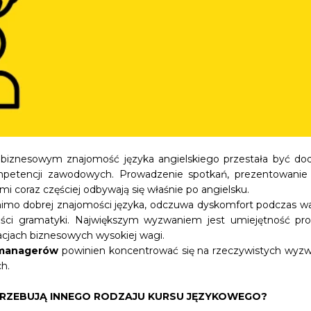
iznesowym znajomość języka angielskiego przestała być d
mpetencji zawodowych. Prowadzenie spotkań, prezentowanie
i coraz częściej odbywają się właśnie po angielsku.
mo dobrej znajomości języka, odczuwa dyskomfort podczas wa
ości gramatyki. Największym wyzwaniem jest umiejętność p
acjach biznesowych wysokiej wagi.
a managerów
powinien koncentrować się na rzeczywistych wyzwan
h.
ZEBUJĄ INNEGO RODZAJU KURSU JĘZYKOWEGO?