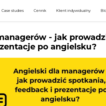
Case studies
Cennik
Klient indywidualny
Bl
Stora Enso
RITS
 managerów - jak prowadz
Energotherm Group
ezentacje po angielsku?