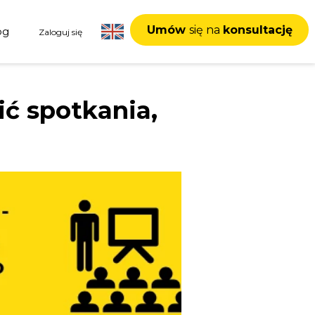
Umów
się na
konsultację
og
Zaloguj się
ić spotkania,