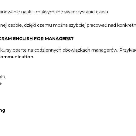
 planowanie nauki i maksymalne wykorzystanie czasu.
jednej osobie, dzięki czemu można szybciej pracować nad konkre
GRAM ENGLISH FOR MANAGERS?
ą kursy oparte na codziennych obowiązkach managerów. Przyk
 Communication
łu.
e
ing