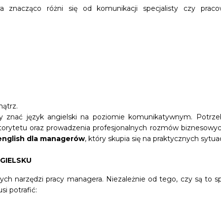
 znacząco różni się od komunikacji specjalisty czy prac
ątrz.
zy znać język angielski na poziomie komunikatywnym. Potrze
torytetu oraz prowadzenia profesjonalnych rozmów biznesowych
english dla managerów
, który skupia się na praktycznych syt
GIELSKU
ch narzędzi pracy managera. Niezależnie od tego, czy są to s
i potrafić: