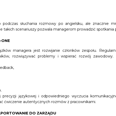
 podczas słuchania rozmowy po angielsku, ale znacznie mni
 takich scenariuszy pozwala managerom prowadzić spotkania pły
-ONE
ązków managera jest rozwijanie członków zespołu. Regular
ików, rozwiązywać problemy i wspierać rozwój zawodowy
edback,
.
j precyzji językowej i odpowiedniego wyczucia komunikacyj
ć ćwiczenie autentycznych rozmów z pracownikami.
APORTOWANIE DO ZARZĄDU