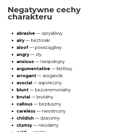
Negatywne cechy
charakteru
abrasive
— opryskliwy
airy
— beztroski
aloof
— powściągliwy
angry
— zły
anxious
— niespokojny
argumentative
— kłótliwy
arrogant
— arogancki
asocial
— aspołeczny
blunt
— bezceremonialny
brutal
— brutalny
callous
— bezduszny
careless
— nieostrożny
childish
— dziecinny
clumsy
— niezdarny