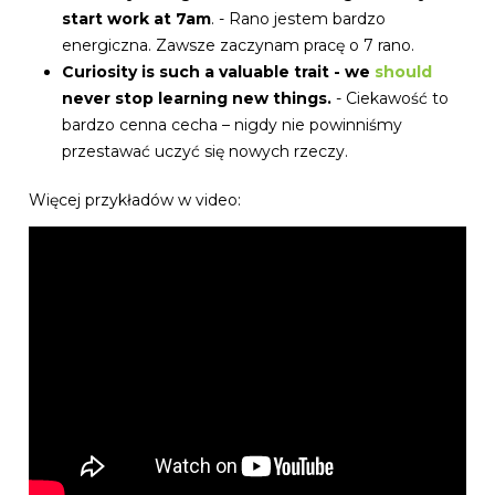
start work at 7am
. - Rano jestem bardzo
energiczna. Zawsze zaczynam pracę o 7 rano.
Curiosity is such a valuable trait - we
should
never stop learning new things.
- Ciekawość to
bardzo cenna cecha – nigdy nie powinniśmy
przestawać uczyć się nowych rzeczy.
Więcej przykładów w video: