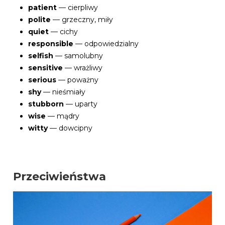
patient
— cierpliwy
polite
— grzeczny, miły
quiet
— cichy
responsible
— odpowiedzialny
selfish
— samolubny
sensitive
— wrażliwy
serious
— poważny
shy
— nieśmiały
stubborn
— uparty
wise
— mądry
witty
— dowcipny
Przeciwieństwa