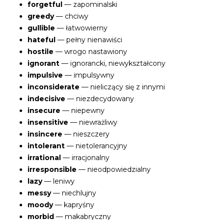
forgetful
— zapominalski
greedy
— chciwy
gullible
— łatwowierny
hateful
— pełny nienawiści
hostile
— wrogo nastawiony
ignorant
— ignorancki, niewykształcony
impulsive
— impulsywny
inconsiderate
— nieliczący się z innymi
indecisive
— niezdecydowany
insecure
— niepewny
insensitive
— niewrażliwy
insincere
— nieszczery
intolerant
— nietolerancyjny
irrational
— irracjonalny
irresponsible
— nieodpowiedzialny
lazy
— leniwy
messy
— niechlujny
moody
— kapryśny
morbid
— makabryczny