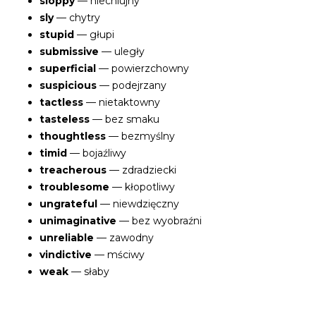
sloppy
— niechlujny
sly
— chytry
stupid
— głupi
submissive
— uległy
superficial
— powierzchowny
suspicious
— podejrzany
tactless
— nietaktowny
tasteless
— bez smaku
thoughtless
— bezmyślny
timid
— bojaźliwy
treacherous
— zdradziecki
troublesome
— kłopotliwy
ungrateful
— niewdzięczny
unimaginative
— bez wyobraźni
unreliable
— zawodny
vindictive
— mściwy
weak
— słaby