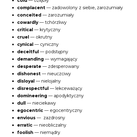
cold
— oziębły
complacent
— zadowolony z siebie, zarozumiały
conceited
— zarozumiały
cowardly
— tchórzliwy
critical
— krytyczny
cruel
— okrutny
cynical
— cyniczny
deceitful
— podstępny
demanding
— wymagający
desperate
— zdesperowany
dishonest
— nieuczciwy
disloyal
— nielojalny
disrespectful
— lekceważący
domineering
— apodyktyczny
dull
— nieciekawy
egocentric
— egocentryczny
envious
— zazdrosny
erratic
— nieobliczalny
foolish
— niemądry