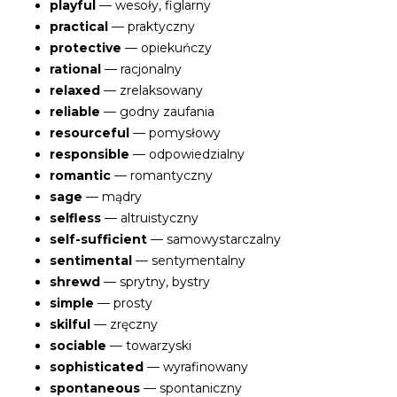
playful
— wesoły, figlarny
practical
— praktyczny
protective
— opiekuńczy
rational
— racjonalny
relaxed
— zrelaksowany
reliable
— godny zaufania
resourceful
— pomysłowy
responsible
— odpowiedzialny
romantic
— romantyczny
sage
— mądry
selfless
— altruistyczny
self-sufficient
— samowystarczalny
sentimental
— sentymentalny
shrewd
— sprytny, bystry
simple
— prosty
skilful
— zręczny
sociable
— towarzyski
sophisticated
— wyrafinowany
spontaneous
— spontaniczny