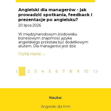
Angielski dla managerów - jak
prowadzić spotkania, feedback i
prezentacje po angielsku?
20 lipca 2026
W międzynarodowym środowisku
biznesowym znajomość języka
angielskiego przestała być dodatkowym
atutem. Dla managerów jest dziś
Czytaj więcej →
1
2
3
4
5
6
7
8
9
10
11
12
Nauka:
Angielski dla firm