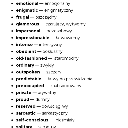
emotional
— emocjonalny
enigmatic
— enigmatyczny
frugal
— oszczędny
glamorous
— czarujący, wytworny
impersonal
— bezosobowy
impressionable
— łatwowierny
intense
— intensywny
obedient
— posłuszny
old-fashioned
— staromodny
ordinary
— zwykły
outspoken
— szczery
predictable
— łatwy do przewidzenia
preoccupied
— zaabsorbowany
private
— prywatny
proud
— dumny
reserved
— powściągliwy
sarcastic
— sarkastyczny
self-conscious
— nieśmiały
solitary
— samotny