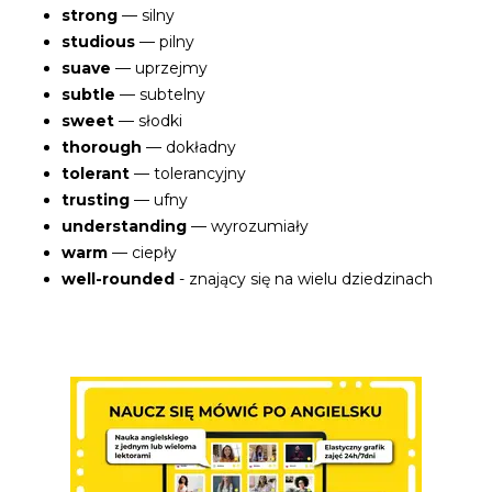
strong
— silny
studious
— pilny
suave
— uprzejmy
subtle
— subtelny
sweet
— słodki
thorough
— dokładny
tolerant
— tolerancyjny
trusting
— ufny
understanding
— wyrozumiały
warm
— ciepły
well-rounded
- znający się na wielu dziedzinach