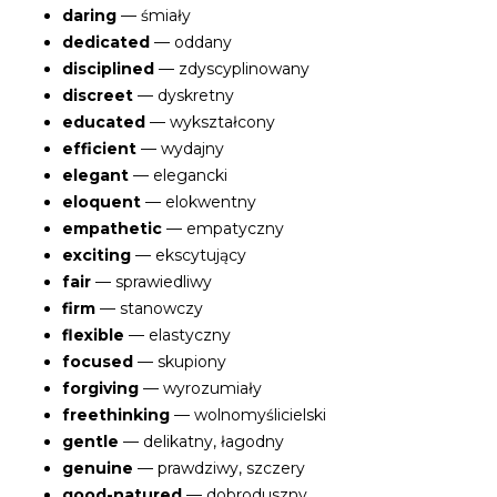
daring
— śmiały
dedicated
— oddany
disciplined
— zdyscyplinowany
discreet
— dyskretny
educated
— wykształcony
efficient
— wydajny
elegant
— elegancki
eloquent
— elokwentny
empathetic
— empatyczny
exciting
— ekscytujący
fair
— sprawiedliwy
firm
— stanowczy
flexible
— elastyczny
focused
— skupiony
forgiving
— wyrozumiały
freethinking
— wolnomyślicielski
gentle
— delikatny, łagodny
genuine
— prawdziwy, szczery
good-natured
— dobroduszny