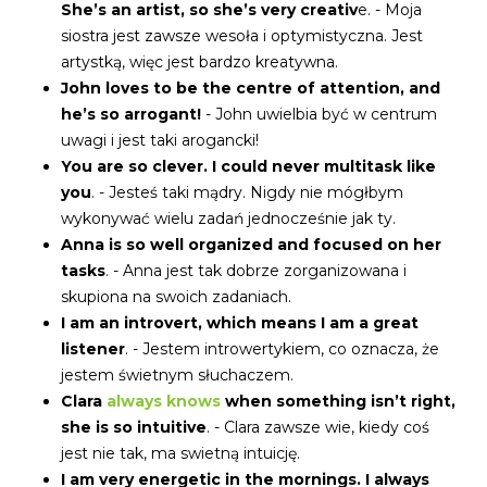
She’s an artist, so she’s very creativ
e. - Moja
siostra jest zawsze wesoła i optymistyczna. Jest
artystką, więc jest bardzo kreatywna.
John loves to be the centre of attention, and
he’s so arrogant!
- John uwielbia być w centrum
uwagi i jest taki arogancki!
You are so clever. I could never multitask like
you
. - Jesteś taki mądry. Nigdy nie mógłbym
wykonywać wielu zadań jednocześnie jak ty.
Anna is so well organized and focused on her
tasks
. - Anna jest tak dobrze zorganizowana i
skupiona na swoich zadaniach.
I am an introvert, which means I am a great
listener
. - Jestem introwertykiem, co oznacza, że
jestem świetnym słuchaczem.
Clara
always knows
when something isn’t right,
she is so intuitive
. - Clara zawsze wie, kiedy coś
jest nie tak, ma swietną intuicję.
I am very energetic in the mornings. I always