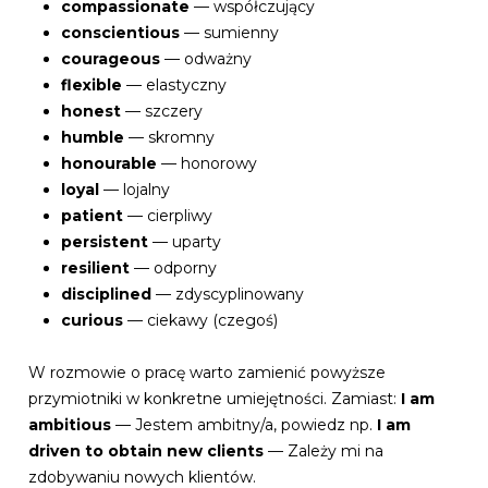
compassionate
— współczujący
conscientious
— sumienny
courageous
— odważny
flexible
— elastyczny
honest
— szczery
humble
— skromny
honourable
— honorowy
loyal
— lojalny
patient
— cierpliwy
persistent
— uparty
resilient
— odporny
disciplined
— zdyscyplinowany
curious
— ciekawy (czegoś)
W rozmowie o pracę warto zamienić powyższe
przymiotniki w konkretne umiejętności. Zamiast:
I am
ambitious
— Jestem ambitny/a, powiedz np.
I am
driven to obtain new clients
— Zależy mi na
zdobywaniu nowych klientów.