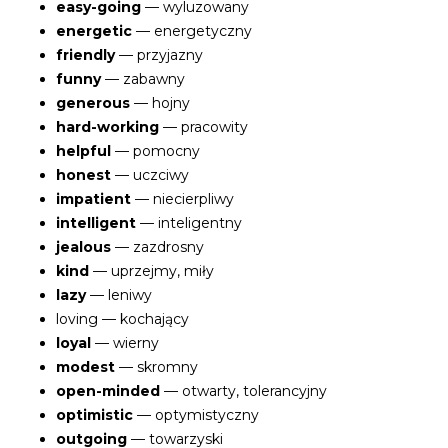
easy-going
— wyluzowany
energetic
— energetyczny
friendly
— przyjazny
funny
— zabawny
generous
— hojny
hard-working
— pracowity
helpful
— pomocny
honest
— uczciwy
impatient
— niecierpliwy
intelligent
— inteligentny
jealous
— zazdrosny
kind
— uprzejmy, miły
lazy
— leniwy
loving — kochający
loyal
— wierny
modest
— skromny
open-minded
— otwarty, tolerancyjny
optimistic
— optymistyczny
outgoing
— towarzyski