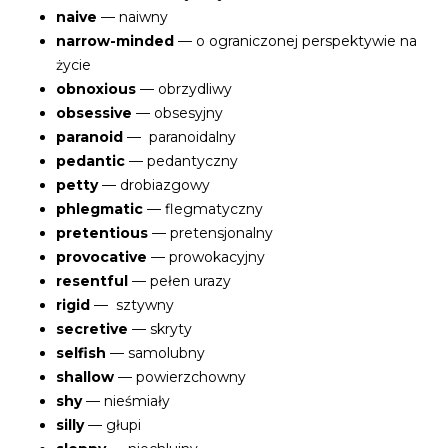
naive
— naiwny
narrow-minded
— o ograniczonej perspektywie na
życie
obnoxious
— obrzydliwy
obsessive
— obsesyjny
paranoid
— paranoidalny
pedantic
— pedantyczny
petty
— drobiazgowy
phlegmatic
— flegmatyczny
pretentious
— pretensjonalny
provocative
— prowokacyjny
resentful
— pełen urazy
rigid
— sztywny
secretive
— skryty
selfish
— samolubny
shallow
— powierzchowny
shy
— nieśmiały
silly
— głupi