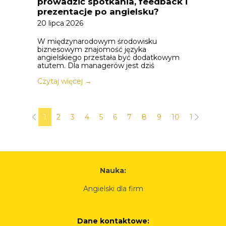
prowadzić spotkania, feedback i
prezentacje po angielsku?
20 lipca 2026
W międzynarodowym środowisku
biznesowym znajomość języka
angielskiego przestała być dodatkowym
atutem. Dla managerów jest dziś
Czytaj więcej →
1
2
3
4
5
6
7
8
9
10
11
12
Nauka:
Angielski dla firm
Dane kontaktowe: