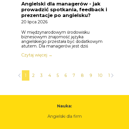
Angielski dla managerów - jak
prowadzić spotkania, feedback i
prezentacje po angielsku?
20 lipca 2026
W międzynarodowym środowisku
biznesowym znajomość języka
angielskiego przestała być dodatkowym
atutem. Dla managerów jest dziś
Czytaj więcej →
1
2
3
4
5
6
7
8
9
10
11
12
Nauka:
Angielski dla firm