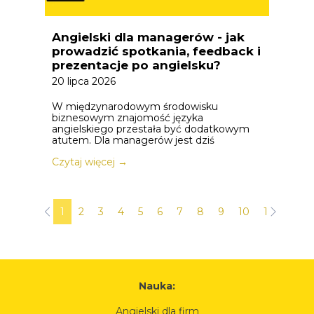
Angielski dla managerów - jak
prowadzić spotkania, feedback i
prezentacje po angielsku?
20 lipca 2026
W międzynarodowym środowisku
biznesowym znajomość języka
angielskiego przestała być dodatkowym
atutem. Dla managerów jest dziś
Czytaj więcej →
1
2
3
4
5
6
7
8
9
10
11
12
Nauka:
Angielski dla firm