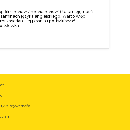
ej (film review / movie review*) to umiejętność
zaminach języka angielskiego. Warto więc
mi zasadami jej pisania i podszlifować
o. Słówka
aca
og
lityka prywatności
gulamin