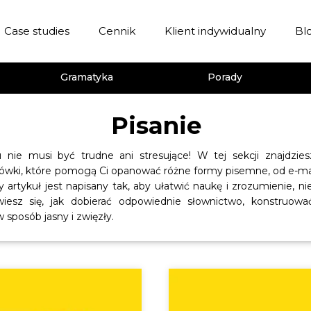
Case studies
Cennik
Klient indywidualny
Bl
Stora Enso
Gramatyka
Porady
RITS
Energotherm Group
Pisanie
u nie musi być trudne ani stresujące! W tej sekcji znajdzies
ówki, które pomogą Ci opanować różne formy pisemne, od e-mail
dy artykuł jest napisany tak, aby ułatwić naukę i zrozumienie, 
iesz się, jak dobierać odpowiednie słownictwo, konstruowa
 sposób jasny i zwięzły.