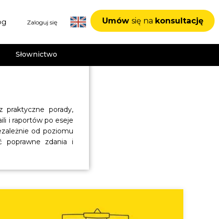
Umów
się na
konsultację
og
Zaloguj się
Słownictwo
z praktyczne porady,
i i raportów po eseje
niezależnie od poziomu
ć poprawne zdania i