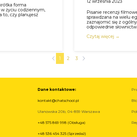
12 września 2023
 krótka forma
 w życiu codziennym,
Pisanie recenzji filmow
 to, czy planujesz
sprawdzana na wielu eg
zaznajomić się z ogólny
odpowiednie słownictw
Czytaj więcej →
1
2
3
Dane kontaktowe:
Pr
kontakt@chatschool.pl
Bl
Ulanowska 20b, 04-859 Warszawa
Po
+48 575 869 998 (Obsługa)
Re
+48 536 454 325 (Sprzedaż)