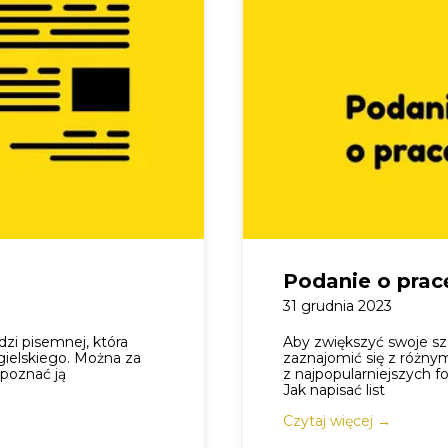
Podanie o prac
31 grudnia 2023
zi pisemnej, która
Aby zwiększyć swoje sz
gielskiego. Można za
zaznajomić się z różn
 poznać ją
z najpopularniejszych f
Jak napisać list
Czytaj więcej →