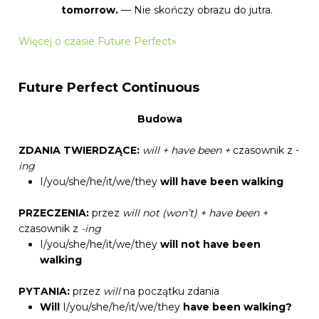
tomorrow.
— Nie skończy obrazu do jutra.
Więcej o czasie Future Perfect»
Future Perfect Continuous
Budowa
ZDANIA TWIERDZĄCE:
will + have been +
czasownik z -
ing
I/you/she/he/it/we/they
will have been walking
PRZECZENIA:
przez
will not (won’t) + have been +
czasownik z
-ing
I/you/she/he/it/we/they
will not have been
walking
PYTANIA:
przez
will
na początku zdania
Will
I/you/she/he/it/we/they
have been walking?