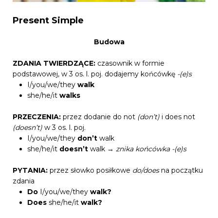
Present Simple
Budowa
ZDANIA TWIERDZĄCE:
czasownik w formie
podstawowej, w 3 os. l. poj. dodajemy końcówkę
-(e)s
I/you/we/they
walk
she/he/it
walks
PRZECZENIA:
przez dodanie do not
(don’t)
i does not
(doesn’t)
w 3 os. l. poj.
I/you/we/they
don’t
walk
she/he/it
doesn’t
walk →
znika końcówka -(e)s
PYTANIA:
przez słowko posiłkowe
do/does
na początku
zdania
Do
I/you/we/they
walk?
Does
she/he/it
walk?