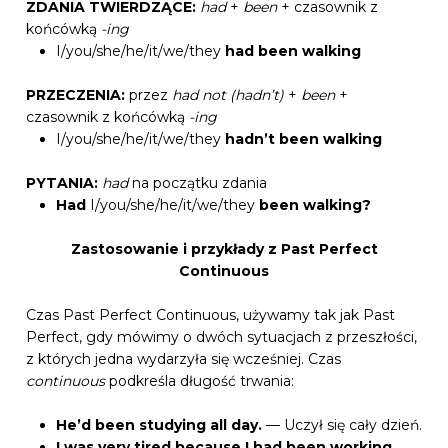
ZDANIA TWIERDZĄCE:
had
+
been
+ czasownik z
końcówką
-ing
I/you/she/he/it/we/they
had been walking
PRZECZENIA:
przez
had not (hadn’t)
+
been
+
czasownik z końcówką
-ing
I/you/she/he/it/we/they
hadn’t been walking
PYTANIA:
had
na początku zdania
Had
I/you/she/he/it/we/they
been walking?
Zastosowanie i przykłady z Past Perfect
Continuous
Czas Past Perfect Continuous, używamy tak jak Past
Perfect, gdy mówimy o dwóch sytuacjach z przeszłości,
z których jedna wydarzyła się wcześniej. Czas
continuous
podkreśla długość trwania:
He’d been studying all day.
— Uczył się cały dzień.
I was very tired because I had been working