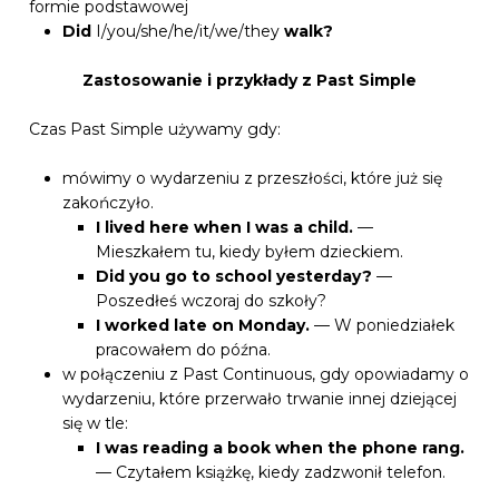
formie podstawowej
Did
I/you/she/he/it/we/they
walk?
Zastosowanie i przykłady z Past Simple
Czas Past Simple używamy gdy:
mówimy o wydarzeniu z przeszłości, które już się
zakończyło.
I lived here when I was a child.
—
Mieszkałem tu, kiedy byłem dzieckiem.
Did you go to school yesterday?
—
Poszedłeś wczoraj do szkoły?
I worked late on Monday.
— W poniedziałek
pracowałem do późna.
w połączeniu z Past Continuous, gdy opowiadamy o
wydarzeniu, które przerwało trwanie innej dziejącej
się w tle:
I was reading a book when the phone rang.
— Czytałem książkę, kiedy zadzwonił telefon.