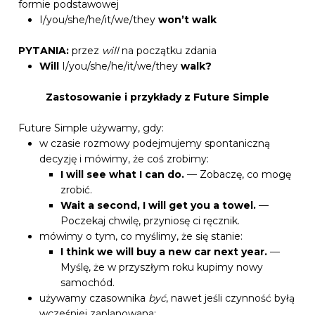
formie podstawowej
I/you/she/he/it/we/they
won’t walk
PYTANIA:
przez
will
na początku zdania
Will
I/you/she/he/it/we/they
walk?
Zastosowanie i przykłady z Future Simple
Future Simple używamy, gdy:
w czasie rozmowy podejmujemy spontaniczną
decyzję i mówimy, że coś zrobimy:
I will see what I can do.
— Zobaczę, co mogę
zrobić.
Wait a second, I will get you a towel.
—
Poczekaj chwilę, przyniosę ci ręcznik.
mówimy o tym, co myślimy, że się stanie:
I think we will buy a new car next year.
—
Myślę, że w przyszłym roku kupimy nowy
samochód.
używamy czasownika
być
, nawet jeśli czynność byłą
wcześniej zaplanowana: