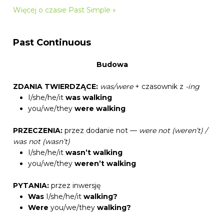
Więcej o czasie Past Simple »
Past Continuous
Budowa
ZDANIA TWIERDZĄCE:
was/were
+ czasownik z
-ing
I/she/he/it
was walking
you/we/they
were
walking
PRZECZENIA:
przez dodanie not —
were not (weren’t) /
was not (wasn’t)
I/she/he/it
wasn’t walking
you/we/they
weren’t
walking
PYTANIA:
przez inwersję
Was
I/she/he/it
walking?
Were
you/we/they
walking?