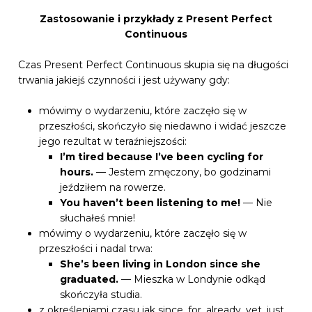
Zastosowanie i przykłady z Present Perfect
Continuous
Czas Present Perfect Continuous skupia się na długości
trwania jakiejś czynności i jest używany gdy:
mówimy o wydarzeniu, które zaczęło się w
przeszłości, skończyło się niedawno i widać jeszcze
jego rezultat w teraźniejszości:
I’m tired because I’ve been cycling for
hours.
— Jestem zmęczony, bo godzinami
jeździłem na rowerze.
You haven’t been listening to me!
— Nie
słuchałeś mnie!
mówimy o wydarzeniu, które zaczęło się w
przeszłości i nadal trwa:
She’s been living in London since she
graduated.
— Mieszka w Londynie odkąd
skończyła studia.
z określeniami czasu jak since, for, already, yet, just