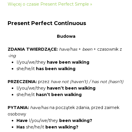
Więcej o czasie Present Perfect Simple »
Present Perfect Continuous
Budowa
ZDANIA TWIERDZĄCE:
have/has
+
been
+ czasownik z
-ing
I/you/we/they
have been
walking
she/he/it
has been
walking
PRZECZENIA:
przez
have not (haven’t) / has not (hasn’t)
I/you/we/they
haven’t been
walking
she/he/it
hasn’t
been
walking
PYTANIA:
have/has
na początek zdania, przed zaimek
osobowy
Have
I/you/we/they
been
walking?
Has
she/he/it
been
walking?