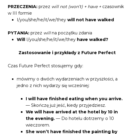
PRZECZENIA:
przez
will not (won’t) + have +
czasownik
w III formie
I/you/she/he/it/we/they
will not have walked
PYTANIA:
przez
will
na początku zdania
Will
I/you/she/he/it/we/they
have walked?
Zastosowanie i przykłady z Future Perfect
Czas Future Perfect stosujemy gdy:
mówimy o dwóch wydarzeniach w przyszłości, a
jedno z nich wydarzy się wcześniej:
I will have finished eating when you arrive.
— Skończę już jeść, kiedy przyjedziesz.
We will have arrived at the hotel by 10 in
the evening.
— Do hotelu dotrzemy o 10
wieczorem.
She won’t have finished the painting by