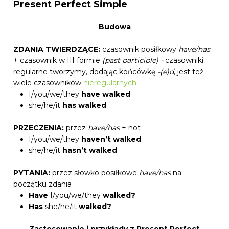
Present Perfect Simple
Budowa
ZDANIA TWIERDZĄCE:
czasownik posiłkowy
have/has
+ czasownik w III formie
(past participle) -
czasowniki
regularne tworzymy, dodając końcówkę
-(e)d
, jest też
wiele czasowników
nieregularnych
I/you/we/they
have
walked
she/he/it
has
walked
PRZECZENIA:
przez
have/has
+ not
I/you/we/they
haven’t walked
she/he/it
hasn’t walked
PYTANIA:
przez słowko posiłkowe
have/has
na
początku zdania
Have
I/you/we/they
walked?
Has
she/he/it
walked?
Zastosowanie i przykłady z Present Perfect