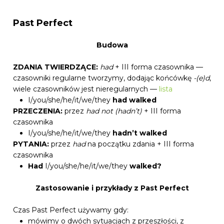
Past Perfect
Budowa
ZDANIA TWIERDZĄCE:
had
+ III forma czasownika —
czasowniki regularne tworzymy, dodając końcówkę
-(e)d
,
wiele czasowników jest nieregularnych —
lista
I/you/she/he/it/we/they
had walked
PRZECZENIA:
przez
had not (hadn’t)
+ III forma
czasownika
I/you/she/he/it/we/they
hadn’t
walked
PYTANIA:
przez
had
na początku zdania + III forma
czasownika
Had
I/you/she/he/it/we/they
walked?
Zastosowanie i przykłady z Past Perfect
Czas Past Perfect używamy gdy:
mówimy o dwóch sytuacjach z przeszłości, z