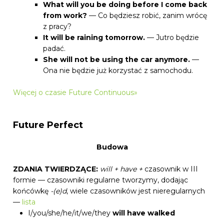
What will you be doing before I come back
from work?
— Co będziesz robić, zanim wrócę
z pracy?
It will be raining tomorrow.
— Jutro będzie
padać.
She will not be using the car anymore.
—
Ona nie będzie już korzystać z samochodu.
Więcej o czasie Future Continuous»
Future Perfect
Budowa
ZDANIA TWIERDZĄCE:
will + have +
czasownik w III
formie — czasowniki regularne tworzymy, dodając
końcówkę
-(e)d
, wiele czasowników jest nieregularnych
—
lista
I/you/she/he/it/we/they
will have walked