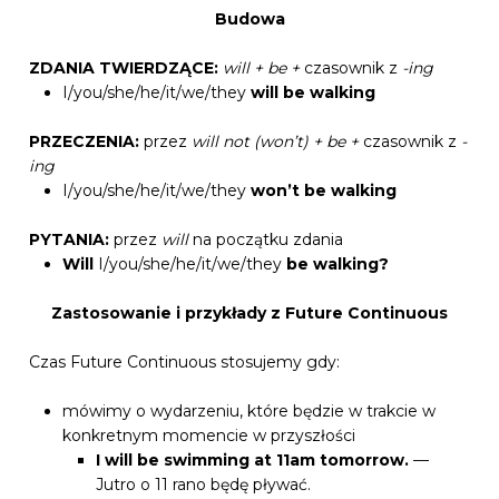
Budowa
ZDANIA TWIERDZĄCE:
will + be +
czasownik z
-ing
I/you/she/he/it/we/they
will be walking
PRZECZENIA:
przez
will not (won’t) + be +
czasownik z
-
ing
I/you/she/he/it/we/they
won’t be walking
PYTANIA:
przez
will
na początku zdania
Will
I/you/she/he/it/we/they
be
walking?
Zastosowanie i przykłady z Future Continuous
Czas Future Continuous stosujemy gdy:
mówimy o wydarzeniu, które będzie w trakcie w
konkretnym momencie w przyszłości
I will be swimming at 11am tomorrow.
—
Jutro o 11 rano będę pływać.