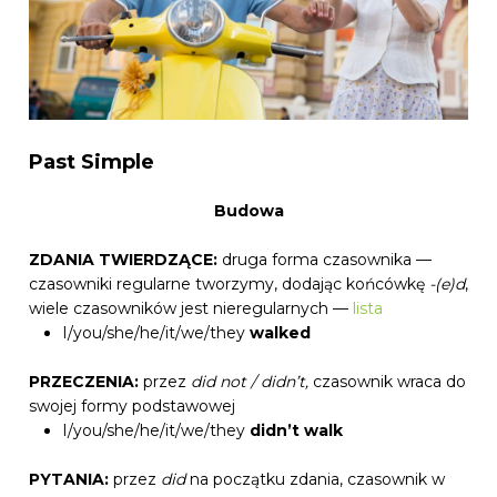
Past Simple
Budowa
ZDANIA TWIERDZĄCE:
druga forma czasownika —
czasowniki regularne tworzymy, dodając końcówkę
-(e)d
,
wiele czasowników jest nieregularnych —
lista
I/you/she/he/it/we/they
walked
PRZECZENIA:
przez
did not / didn’t,
czasownik wraca do
swojej formy podstawowej
I/you/she/he/it/we/they
didn’t
walk
PYTANIA:
przez
did
na początku zdania, czasownik w