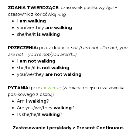
ZDANIA TWIERDZĄCE:
czasownik posiłkowy
być
+
czasownik z końcówką
-ing
I
am walking
you/we/they
are walking
she/he/it
is walking
PRZECZENIA:
przez dodanie
not (I am not =I’m not, you
are not = you’re not/you aren’t…)
I
am not
walking
she/he/it
is not walking
you/we/they
are not walking
PYTANIA:
przez
inwersję
(zamiana miejsca czasownika
posiłkowego z osobą)
Am I
walking
?
Are you/we/they
walking
?
Is she/he/it
walking
?
Zastosowanie i przykłady z Present Continuous